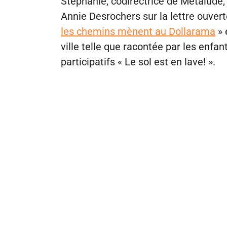
Stephanie, codirectrice de Metalude
Annie Desrochers sur la lettre ouver
les chemins mènent au Dollarama
» 
ville telle que racontée par les enfan
participatifs « Le sol est en lave! ».