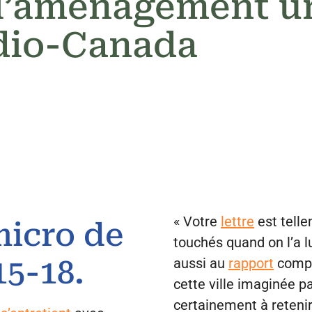
 l’aménagement ur
dio-Canada
« Votre
lettre
est telle
micro de
touchés quand on l’a lu
15-18.
aussi au
rapport
comple
cette ville imaginée pa
certainement à retenir